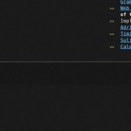
Gra
Web
of 
Imp
Adr
Tim
Sul
Cal