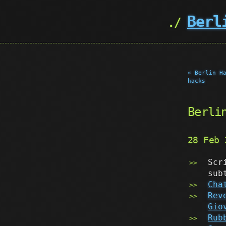
Berl
« Berlin H
hacks
Berli
28 Feb
Scr
sub
Cha
Rev
Gio
Rub